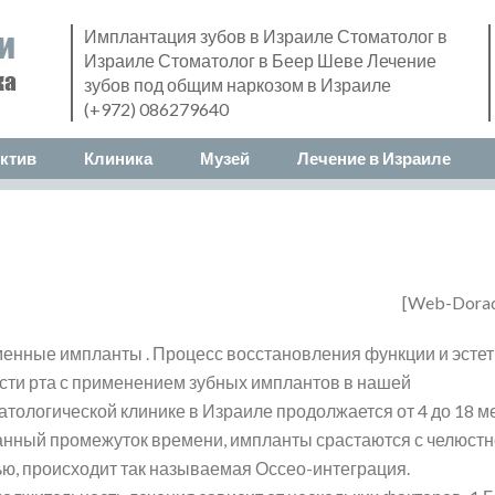
Имплантация зубов в Израиле Стоматолог в
Израиле Стоматолог в Беер Шеве Лечение
зубов под общим наркозом в Израиле
(+972) 086279640
ктив
Клиника
Музей
Лечение в Израиле
[Web-Dora
енные импланты . Процесс восстановления функции и эстет
сти рта с применением зубных имплантов в нашей
атологической клинике в Израиле продолжается от 4 до 18 м
анный промежуток времени, импланты срастаются с челюст
ью, происходит так называемая Оссео-интеграция.