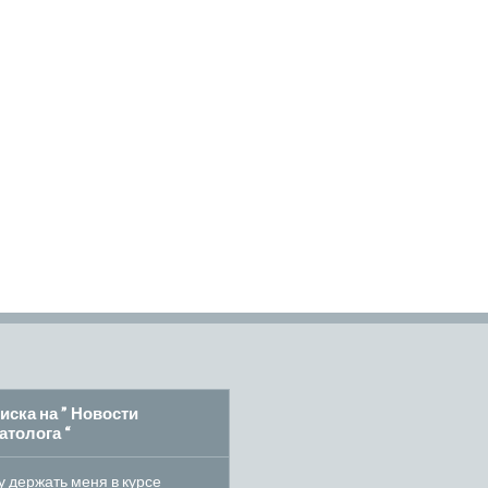
иска на ” Новости
атолога “
 держать меня в курсе