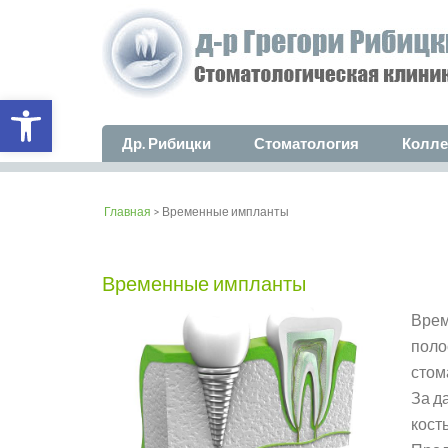
Open toolbar
Др. Рибицки
Стоматология
Колле
Главная
> Временные импланты
Временные импланты
Врем
поло
стом
За д
кост