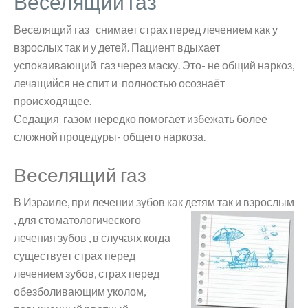
Веселящий газ
Веселящий газ снимает страх перед лечением как у
взрослых так и у детей. Пациент вдыхает
успокаивающий газ через маску. Это- не общий наркоз,
лечащийся не спит и полностью осознаёт
происходящее.
Седация газом нередко помогает избежать более
сложной процедуры- общего наркоза.
Веселящий газ
В Израиле, при лечении зубов как детям так и взрослым
, для
стоматологического
лечения зубов , в случаях когда
существует страх перед
лечением зубов, страх перед
обезболивающим уколом,