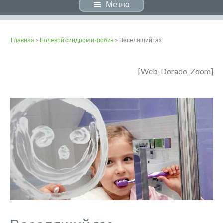
Меню
Главная
>
Болевой синдром и фобия
> Веселящий газ
[Web-Dorado_Zoom]