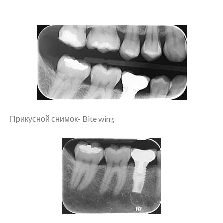
Прикусной снимок- Bite wing