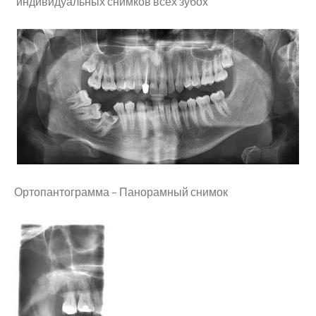
индивидуальных снимков всех зубох
Ортопантограмма – Панорамный снимок