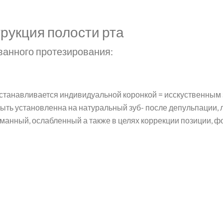
рукция полости рта
ванного протезирования:
станавливается индивидуальной коронкой = исскуственным 
ыть установленна на натуральный зуб- после депульпации, 
оманный, ослабленный а также в целях коррекции позиции, 