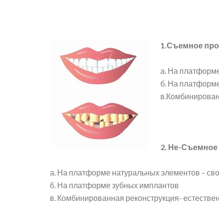
1.Съемное пр
а. На платформе
б. На платформ
в.Комбинирован
2. Не-Съемное
а. На платформе натуральных элементов – св
б. На платформе зубных имплантов
в. Комбинированная реконструкция- естестве