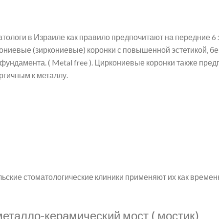
тологи в Израиле как правило предпочитают на передние 6 
ониевые (зиркониевые) коронки с повышенной эстетикой, бе
фундамента. ( Metal free ). Циркониевые коронки также пре
ргичным к металлу.
льские стоматологические клиники применяют их как време
металло-керамический мост ( мостик)