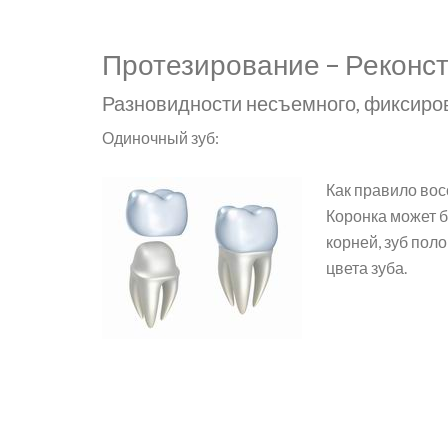
Протезирование – Реконст
Разновидности несъемного, фиксиро
Одиночный зуб:
Как правило вос
Коронка может б
корней, зуб пол
цвета зуба.