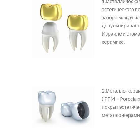
1.Металлическая 
эстетического п
зазора между че
депульпириванно
Израиле и стома
керамике. .
2.Металло-кера
( PFM = Porcelai
покрыт эстетич
металло-керамик