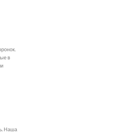
оронок.
ные в
ли
ь. Наша