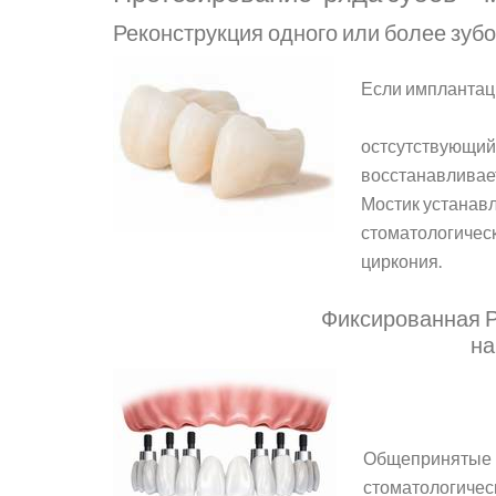
Реконструкция одного или более зуб
Если имплантац
остсутствующий 
восстанавливает
Мостик устанавл
стоматологическ
циркония.
Фиксированная Р
на
Общепринятые м
стоматологичес