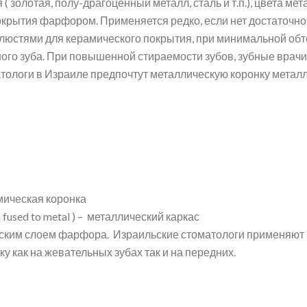
( золотая, полу-драгоценный металл, сталь и т.п.), цвета мет
окрытия фарфором. Применяется редко, если нет достаточн
люстями для керамического покрытия, при минимальной обт
го зуба. При повышенной стираемости зубов, зубные врачи
тологи в Израиле предпочтут металлическую коронку метал
мическая коронка
n fused to metal ) – металлический каркас
еским слоем фарфора. Израильские стоматологи применяют
у как на жевательных зубах так и на передних.