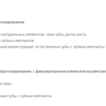
отезирование
 натуральных элементов- свои зубы, десна, кость
е зубных имплантов
ная реконструкция- естественные зубы + зубные импланты
 протезирование ( фиксированное клеем или на винтам
ои зубы
нные зубы + зубные импланты