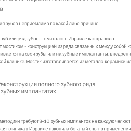
ов
ия зубов неприемлима по какой либо причине-
зуб или ряд зубов стоматолог в Израиле как правило
 мостиком – конструкцией из ряда связанных между собой к
ивается на свои зубы или на зубные имплантанты, внедрен
ой клинике. Мостик изготавливается из металло-керамики и
еконструкция полного зубного ряда
 зубных имплантатах
етодики требуют 8-10 зубных имплантов на каждую челюст
кая клиника в Израиле накопила богатый опыт в применении