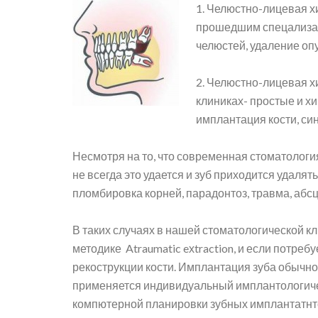
1. Челюстно-лицевая х
прошедшим спецализац
челюстей, удаление опу
2. Челюстно-лицевая х
клиниках- простые и хи
имплантация кости, син
Несмотря на то, что современная стоматологи
не всегда это удается и зуб приходится удалят
пломбировка корней, парадонтоз, травма, абсц
В таких случаях в нашей стоматологической кл
методике Atraumatic eхtraction, и если потре
рекострукции кости. Имплантация зуба обычно п
применяется индивидуальный имплантологиче
компютерной планировки зубных имплантатнт