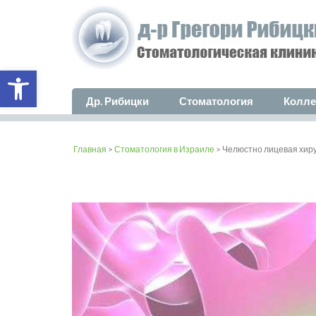
Open toolbar
Др. Рибицки
Стоматология
Колле
Главная
>
Стоматология в Израиле
> Челюстно лицевая хир