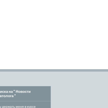
иска на ” Новости
атолога “
 держать меня в курсе