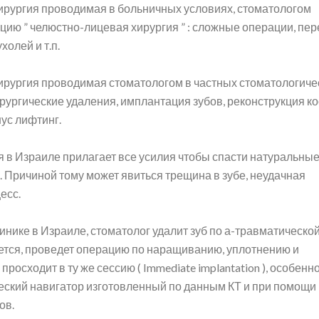
ирургия проводимая в больничных условиях, стоматологом
ию ” челюстно-лицевая хирургия ” : сложные операции, пе
холей и т.п.
ирургия проводимая стоматологом в частных стоматологиче
рургические удаления, имплантация зубов, реконструкция ко
ус лифтинг.
я в Израиле прилагает все усилия чтобы спасти натуральные
ь. Причиной тому может явиться трещина в зубе, неудачная
есс.
инике в Израиле, стоматолог удалит зуб по а-травматическо
буется, проведет операцию по наращиванию, уплотнению и
росходит в ту же сессию ( Immediate implantation ), особенн
ский навигатор изготовленный по данным КТ и при помощи
ов.