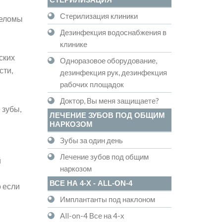
Стерилизация клиники
реломы
Дезинфекция водоснабжения в
клинике
ских
Одноразовое оборудование,
сти,
дезинфекция рук, дезинфекция
рабочих площадок
Доктор, Вы меня защищаете?
 зубы,
ЛЕЧЕНИЕ ЗУБОВ ПОД ОБЩИМ
НАРКОЗОМ
Зубы за один день
Лечение зубов под общим
й
наркозом
ВСЕ НА 4-Х - ALL-ON-4
о если
Имплантанты под наклоном
All-on-4 Все на 4-х