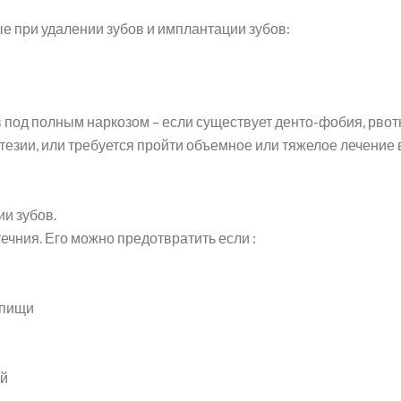
 при удалении зубов и имплантации зубов:
в под полным наркозом – если существует денто-фобия, рво
тезии, или требуется пройти объемное или тяжелое лечение 
и зубов.
ечния. Его можно предотвратить если :
 пищи
ий