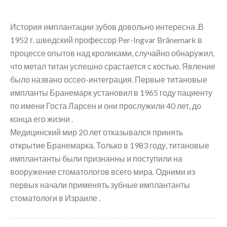
История имплантации зубов довольно интересна .В
1952 г. шведский профессор Per-Ingvar Brånemark в
процессе опытов над кроликами, случайно обнаружил,
что метал титан успешно срастается с костью. Явление
было названо оссео-интеграция. Первые титановые
импланты Бранемарк установил в 1965 году пациенту
по имени Госта Ларсен и они прослужили 40 лет, до
конца его жизни .
Медицинский мир 20 лет отказывался принять
открытие Бранемарка. Только в 1983 году, титановые
имплантанты были признанны и поступили на
вооружение стоматологов всего мира. Одними из
первых начали применять зубные имплантанты
стоматологи в Израиле .