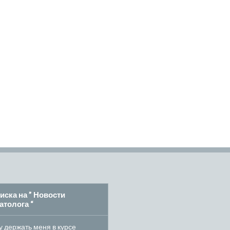
иска на ” Новости
атолога “
 держать меня в курсе