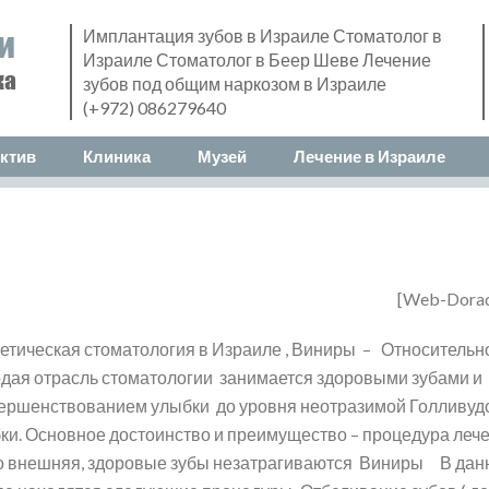
Имплантация зубов в Израиле Стоматолог в
Израиле Стоматолог в Беер Шеве Лечение
зубов под общим наркозом в Израиле
(+972) 086279640
ктив
Клиника
Музей
Лечение в Израиле
[Web-Dora
етическая стоматология в Израиле , Виниры – Относительн
дая отрасль стоматологии занимается здоровыми зубами и
ершенствованием улыбки до уровня неотразимой Голливуд
ки. Основное достоинство и преимущество – процедура леч
о внешняя, здоровые зубы незатрагиваются Виниры В дан