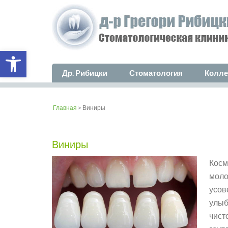
Open toolbar
Др. Рибицки
Стоматология
Колле
Главная
> Виниры
Виниры
Косм
моло
усов
улыб
чист