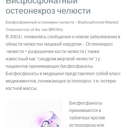
Бисфосфонатный
остеонекроз челюсти
Бисфосфонатный остеонекроз челюсти – Bisphosphonate Related
Osteonecrosis of the Jaw (BRONJ).
В 2003 г. появились сообщения о новом заболевании в
области челюстно лицевой хирургии – Остеонекроз
челюсти = разрушение кости челюсти ( также
известный как “синдром мертвой челюсти” ) у
пациентов принимающих бисфосфанаты.
Бисфосфонаты в медицине представляют собой класс
медикаментов, понижающих остеопороз- т.е. потерю
костной массы.
Бисфосфанаты
принимаются в
таблетках против
остеопороза или